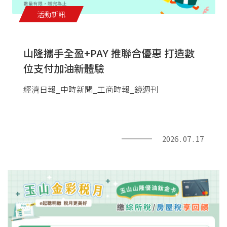
活動新訊
山隆攜手全盈+PAY 推聯合優惠 打造數
位支付加油新體驗
經濟日報_中時新聞_工商時報_鏡週刊
2026 . 07 . 17