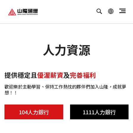
繁體中文
ENGLISH
人力資源
提供穩定且
優渥薪資
及
完善福利
歡迎樂於主動學習、保持工作熱忱的夥伴們加入山隆，成就夢
想！！
104人力銀行
1111人力銀行