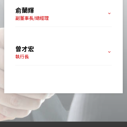
俞蘭輝
鄭人豪
副董事長/總經理
董事
油品客戶查詢
曾才宏
盧娟娟
執行長
董事
會員卡查詢
供應商查詢
戚愛鈴
董事
貨態查詢
何台桹