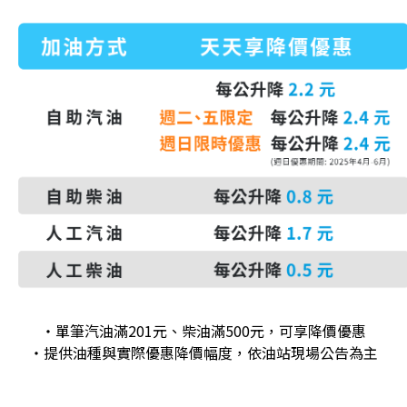
・單筆
汽油滿
201
元、柴油滿
500
元，可享降價優惠
・提供油種與實際優惠降價幅度，依油站現場公告為主