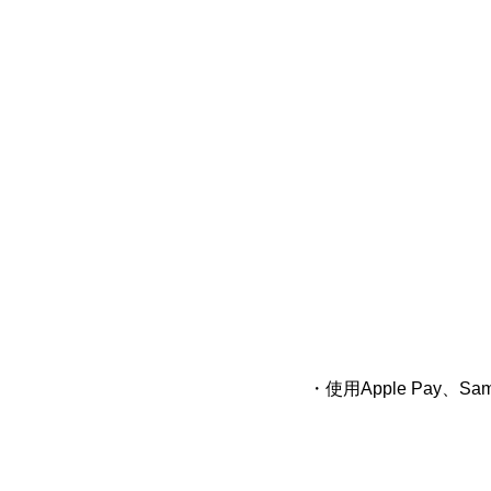
・使用
Apple Pay
、
Sam