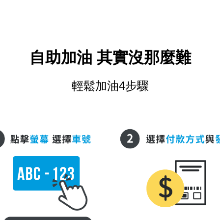
自助加油 其實沒那麼難
輕鬆加油
4
步驟