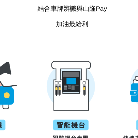
結合車牌辨識與山隆
Pay
加油最給利