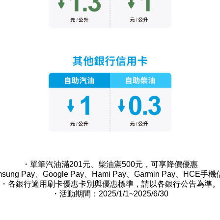
・單筆汽油滿
201
元、柴油滿
500
元，可享降價優惠
sung Pay
、
Google Pay
、
Hami Pay
、
Garmin Pay
、
HCE
手機
・各銀行適用刷卡優惠卡別與優惠標準，請以各銀行公告為準。
・活動期間：
2025/1/1~2025/6/30