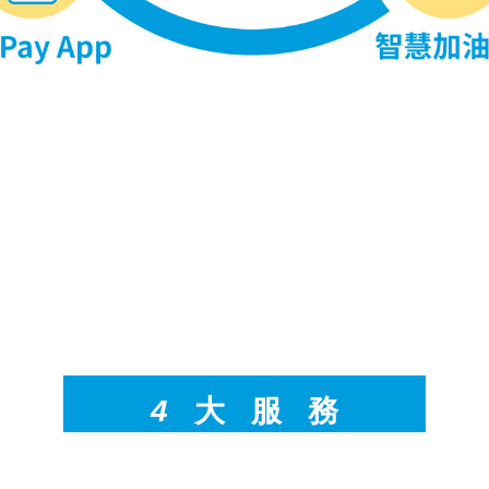
4
大
服
務