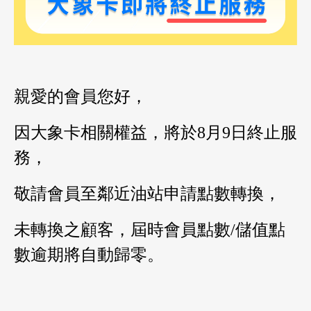
親愛的會員您好，
因大象卡相關權益，將於
8
月
9
日終止服
務，
敬請會員至鄰近油站申請點數轉換，
油品客戶查詢
未轉換之顧客，屆時會員點數
/
儲值點
會員卡查詢
數逾期將自動歸零。
供應商查詢