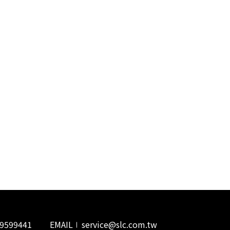
貨態查詢
29599441
EMAIL
service@slc.com.tw