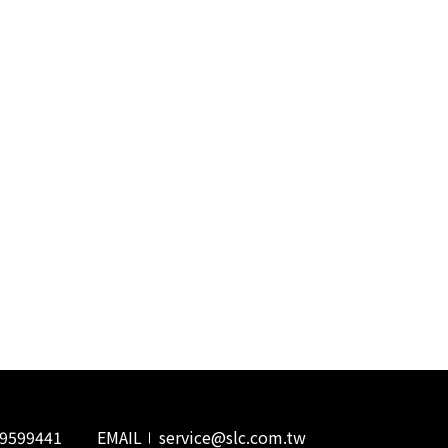
貨態查詢
29599441
EMAIL
service@slc.com.tw