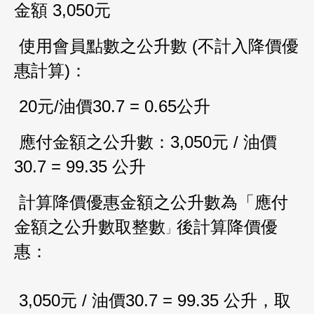
金額
3,050
元
使用會員點數之公升數
(
不計入降價優
惠計算
)：
20
元
/
油價
30.7 = 0.65
公升
應付金額之公升數：
3,050
元
/
油價
30.7 = 99.35
公升
計算降價優惠金額之公升數為
「應付
金額之公升數取整數
後計算降價優
」
：
惠
3,050
元
/
油價
30.7 = 99.35
公升，取