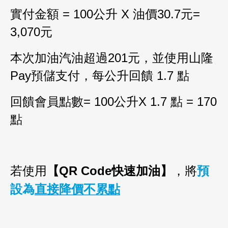
實付金額
= 100
公升
X
油價
30.7
元
=
3,070
元
本次加油汽油超過
201
元，並使用山隆
Pay預儲支付
，
每公升回饋 1.7
點
回饋會員點數
= 100
公升X 1.7 點
= 170
點
若使用
【
QR Code
快速加油】
，將
預
設為
直接降價不累點