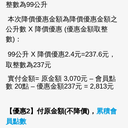
整數為99公升
本次降價優惠金額
為降價優惠金額之
油品客戶查詢
公升數 X 降價優惠 (優惠金額取整
數)：
會員卡查詢
99
公升
X
降價優惠
2.4
元
=237.6元，
取整數為237
元
供應商查詢
實付金額
=
原金額
3,070
元 – 會員點
數
20
點 – 優惠金額
237
元
= 2
,
813元
貨態查詢
【優惠
2
】付原金額
(
不降價
)
，
累積會
員點數