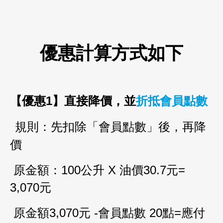
優惠計算方式如下
【優惠
1
】直接降價，並
折抵會員點數
規則：先扣除「會員點數」後，再降
價
原金額：
100
公升
X
油價
30.7
元
=
3,070
元
原金額
3,070
元
-
會員點數
20
點
=
應付