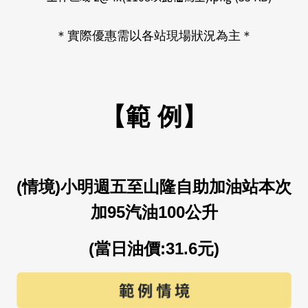
＊實際優惠需以各站現場狀況為主＊
【
範 例
】
(
情境
)
小明週五至山隆自助加油站本次
加
95
汽油
100
公升
(
當日油價
:31.6
元
)